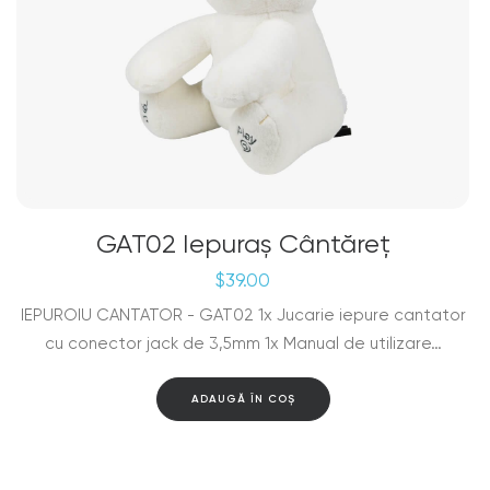
GAT02 Iepuraș Cântăreț
$
39.00
IEPUROIU CANTATOR - GAT02 1x Jucarie iepure cantator
cu conector jack de 3,5mm 1x Manual de utilizare…
ADAUGĂ ÎN COȘ