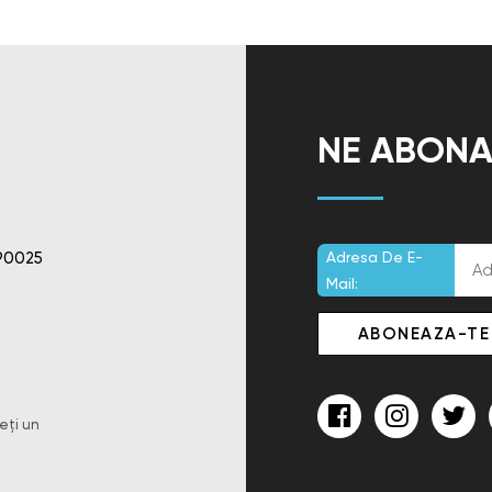
NE ABONA
90025
Adresa De E-
Mail:
eți un