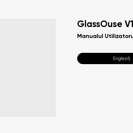
GlassOuse V1
Manualul Utilizatoru
Engleză