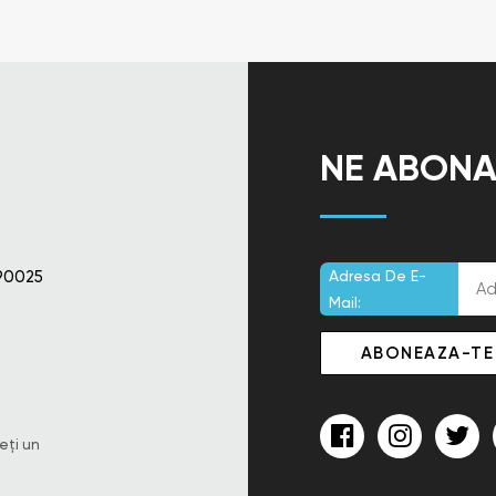
NE ABONA
90025
Adresa De E-
Mail:
eți un