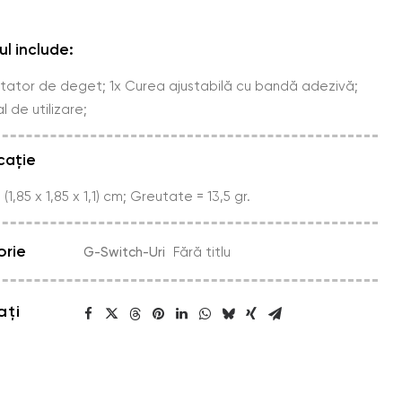
l include:
tator de deget; 1x Curea ajustabilă cu bandă adezivă;
l de utilizare;
cație
 = (1,85 x 1,85 x 1,1) cm; Greutate = 13,5 gr.
rie
G-Switch-Uri
Fără titlu
ați