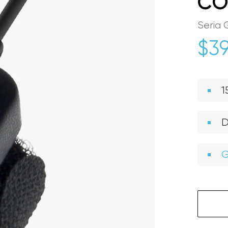
CO
Seria
$
39
1
D
G
Cantita
GS03
GlassOu