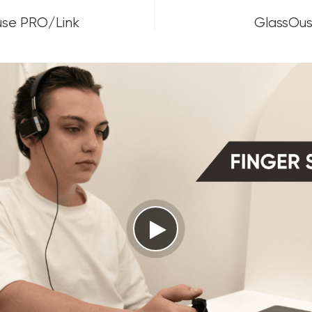
use PRO/Link
GlassOus