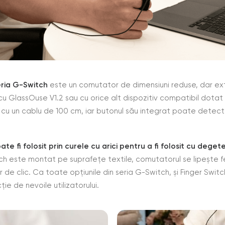
ria G-Switch
este un comutator de dimensiuni reduse, dar e
 GlassOuse V1.2 sau cu orice alt dispozitiv compatibil dotat
u un cablu de 100 cm, iar butonul său integrat poate detecta 
 fi folosit prin curele cu arici pentru a fi folosit cu degete
tch este montat pe suprafețe textile, comutatorul se lipește f
lor de clic. Ca toate opțiunile din seria G-Switch, și Finger Swit
cție de nevoile utilizatorului.