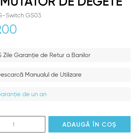
MUTATOR DE DEGETE
 G-Switch GS03
.00
5 Zile Garanție de Retur a Banilor
escarcă Manualul de Utilizare
aranție de un an
te
ADAUGĂ ÎN COȘ
se