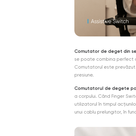
Comutator de deget din se
se poate combina perfect cu
Comutatorul este prevăzut c
presiune.
Comutatorul de degete poate
a corpului. Când Finger Swi
utilizatorul în timpul acțiuni
unui cablu prelungitor, în fun