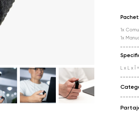
Finger
Switch
Pachetu
1x Comu
1x Manua
Specifi
L x L x Î
Catego
Partaj