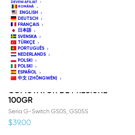
DEVENI AFILIAT
ROMÂNĂ
ENGLISH
DEUTSCH
FRANÇAIS
日本語
SVENSKA
TÜRKÇE
PORTUGUÊS
NEDERLANDS
POLSKI
POLSKI
ESPAÑOL
中文 (ZHŌNGWÉN)
GS05 GLASSOUSE
COMUTATOR DE PRESIUNE
100GR
Seria G-Switch GS05, GS05S
$
39.00