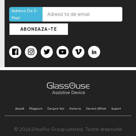
Adresa De E-
Mail:
Acasă
Magazin
Despre Noi
Galerie
Deveni Afiliat
Suport
© 2026 EnnoPro Group Limited. Toate drepturile