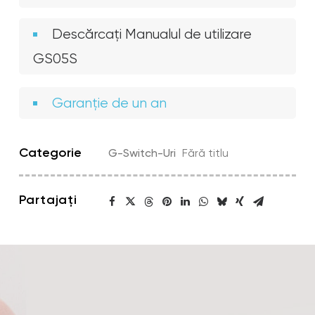
Descărcați Manualul de utilizare
GS05S
Garanție de un an
Categorie
G-Switch-Uri
Fără titlu
Partajați