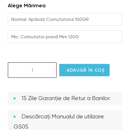
Alege Mărimea
Normal: Apăsați Comutatorul 100GR
Mic: Comutator presă Mini 120G
Cantitate
ADAUGĂ ÎN COȘ
GS05
GlassOuse
Press
Switch
15 Zile Garanție de Retur a Banilor
100gr
Descărcați Manualul de utilizare
GS05