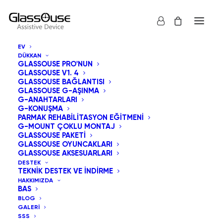
EV
DÜKKAN
Site haritası
GLASSOUSE PRO'NUN
GLASSOUSE V1. 4
GLASSOUSE BAĞLANTISI
GLASSOUSE G-AŞINMA
Hakkında
G-ANAHTARLARI
G-KONUŞMA
Ortaklık
PARMAK REHABILITASYON EĞITMENI
Ortaklık Kontrol Paneli
G-MOUNT ÇOKLU MONTAJ
GLASSOUSE PAKETI
Sepet
GLASSOUSE OYUNCAKLARI
Ödeme
GLASSOUSE AKSESUARLARI
Ulaşın
DESTEK
TEKNIK DESTEK VE İNDIRME
SSS
HAKKIMIZDA
Özellikler
BAS
BLOG
Galeri
GALERI
Ev
SSS