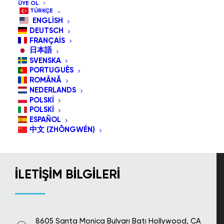
ÜYE OL
Giriş yap
TÜRKÇE
Hesabım
ENGLISH
DEUTSCH
Para İade Garantisi
FRANÇAIS
Bas
日本語
Kaydolmak
SVENSKA
Dükkan
PORTUGUÊS
ROMÂNĂ
Site haritası
NEDERLANDS
Abone ol
POLSKI
Destek
POLSKI
ESPAÑOL
Video
中文 (ZHŌNGWÉN)
İLETIŞIM BILGILERI
8605 Santa Monica Bulvarı Batı Hollywood, CA