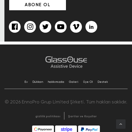
Ev
Dükkan
hakkımızda
Galeri
Üye Ol
Destek
© 2026 EnnoPro Grup Limited Şirketi. Tüm hakları saklıdır.
gizlilik politikası
Şartlar ve Koşullar