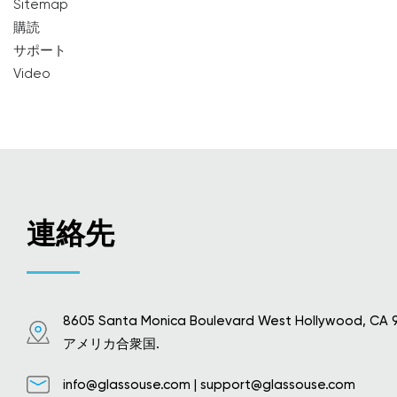
Sitemap
購読
サポート
Video
連絡先
8605 Santa Monica Boulevard West Hollywood, CA 
アメリカ合衆国.
info@glassouse.com
|
support@glassouse.com