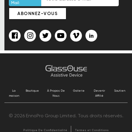
Mail:
La
Boutique
À Propos De
Galerie
Devenir
Soutien
maison
Nous
Affilié
© 2026 EnnoPro Group Limited. Tous droits réservés.
Politique De Confidentialité
Termes et Conditions