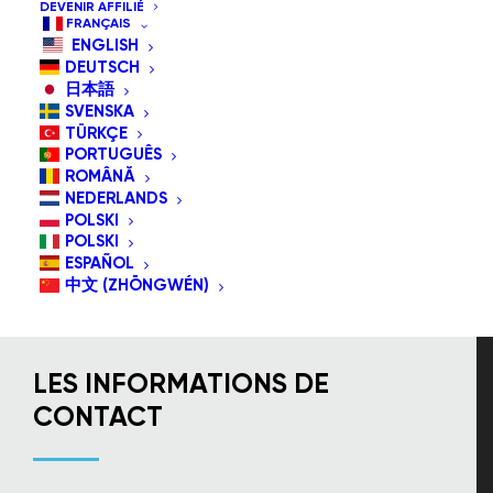
DEVENIR AFFILIÉ
Login
FRANÇAIS
My account
ENGLISH
DEUTSCH
Money Back Guarantee
日本語
Press
SVENSKA
Registre
TÜRKÇE
Boutique
PORTUGUÊS
ROMÂNĂ
Sitemap
NEDERLANDS
Abonnez-vous
POLSKI
Soutien
POLSKI
ESPAÑOL
Video
中文 (ZHŌNGWÉN)
LES INFORMATIONS DE
CONTACT