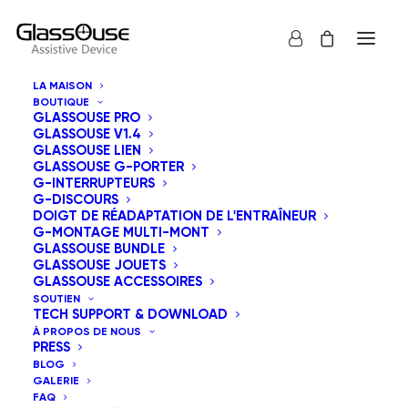
LA MAISON
BOUTIQUE
Sitemap
GLASSOUSE PRO
GLASSOUSE V1.4
GLASSOUSE LIEN
GLASSOUSE G-PORTER
À propos
G-INTERRUPTEURS
G-DISCOURS
Affiliate
DOIGT DE RÉADAPTATION DE L'ENTRAÎNEUR
Tableau de bord affilié
G-MONTAGE MULTI-MONT
GLASSOUSE BUNDLE
Cart
GLASSOUSE JOUETS
Checkout
GLASSOUSE ACCESSOIRES
Contact
SOUTIEN
TECH SUPPORT & DOWNLOAD
FAQ
À PROPOS DE NOUS
Caractéristiques
PRESS
BLOG
Galerie
GALERIE
La maison
FAQ