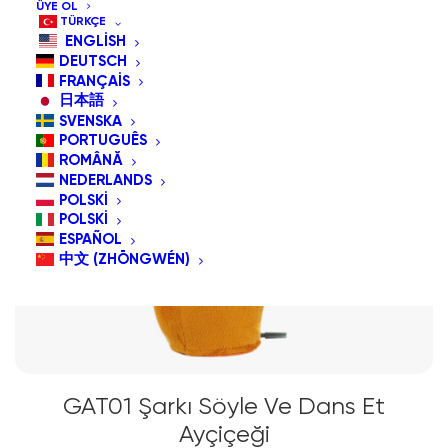
ÜYE OL
TÜRKÇE
ENGLISH
DEUTSCH
FRANÇAIS
日本語
SVENSKA
PORTUGUÊS
ROMÂNĂ
NEDERLANDS
POLSKI
POLSKI
ESPAÑOL
中文 (ZHŌNGWÉN)
GAT01 Şarkı Söyle Ve Dans Et
Ayçiçeği