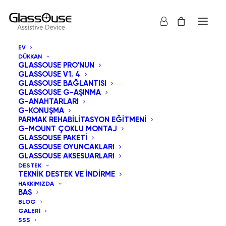
EV
DÜKKAN
GLASSOUSE PRO'NUN
GLASSOUSE V1. 4
GLASSOUSE BAĞLANTISI
GLASSOUSE G-AŞINMA
G-ANAHTARLARI
G-KONUŞMA
Hepsi göster
GlassOuse Oyuncakları
PARMAK REHABILITASYON EĞITMENI
G-MOUNT ÇOKLU MONTAJ
En çok satılana göre sırala
GLASSOUSE PAKETI
GLASSOUSE OYUNCAKLARI
Varsayılan Sıralama
GLASSOUSE AKSESUARLARI
En yeniye göre sırala
DESTEK
Fiyata göre sırala: Düşükten yükseğe
TEKNIK DESTEK VE İNDIRME
Fiyata göre sırala: Yüksekten düşüğe
HAKKIMIZDA
BAS
BLOG
GALERI
SSS