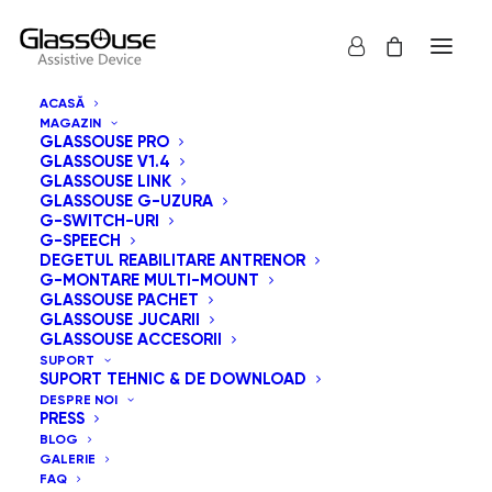
ACASĂ
MAGAZIN
GLASSOUSE PRO
GLASSOUSE V1.4
GLASSOUSE LINK
GLASSOUSE G-UZURA
G-SWITCH-URI
G-SPEECH
Arată tot
GlassOuse Jucarii
DEGETUL REABILITARE ANTRENOR
G-MONTARE MULTI-MOUNT
Sortează după popularitatea vânzărilor
GLASSOUSE PACHET
GLASSOUSE JUCARII
Sortare implicită
GLASSOUSE ACCESORII
Sortează după cele mai recente
SUPORT
Sortează după preț: de la mic la mare
SUPORT TEHNIC & DE DOWNLOAD
Sortează după preț: de la mare la mic
DESPRE NOI
PRESS
BLOG
GALERIE
FAQ