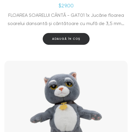
$
29.00
FLOAREA SOARELUI CÂNTĂ - GAT01 1x Jucărie floarea
soarelui dansantă și cântătoare cu mufă de 3,5 mm…
ADAUGĂ ÎN COȘ