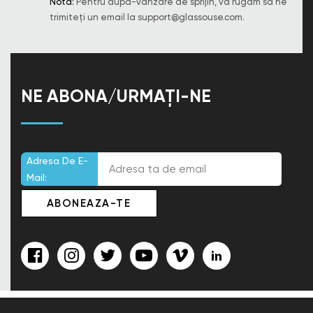
Notă:
Pentru după-vânzare de sprijin, vă rugăm să ne
trimiteți un email la
support@glassouse.com
.
NE ABONA/URMAȚI-NE
Adresa De E-
Mail: