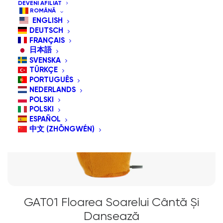
DEVENI AFILIAT
ROMÂNĂ
ENGLISH
DEUTSCH
FRANÇAIS
日本語
SVENSKA
TÜRKÇE
PORTUGUÊS
NEDERLANDS
POLSKI
POLSKI
ESPAÑOL
中文 (ZHŌNGWÉN)
GAT01 Floarea Soarelui Cântă Și
Dansează