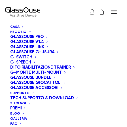
CASA
NEGOZIO
GLASSOUSE PRO
GLASSOUSE V1.4
GLASSOUSE LINK
GLASSOUSE G-USURA
G-SWITCH
G-SPEECH
Mostra tutto
GlassOuse Giocattoli
DITO RIABILITAZIONE TRAINER
G-MONTE MULTI-MOUNT
Popolarità
GLASSOUSE BUNDLE
GLASSOUSE GIOCATTOLI
Ordinamento predefinito
GLASSOUSE ACCESSORI
Ordina in base al più recente
SUPPORTO
Prezzo: dal più economico
TECH SUPPORTO & DOWNLOAD
Prezzo: dal più caro
SU DI NOI
PREMI
BLOG
GALLERIA
FAQ