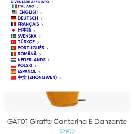
DIVENTARE AFFILIATO
ITALIANO
ENGLISH
DEUTSCH
FRANÇAIS
日本語
SVENSKA
TÜRKÇE
PORTUGUÊS
ROMÂNĂ
NEDERLANDS
POLSKI
ESPAÑOL
中文 (ZHŌNGWÉN)
GAT01 Giraffa Canterina E Danzante
$
29.00