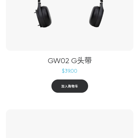
GW02 G头带
$
39.00
加入购物车