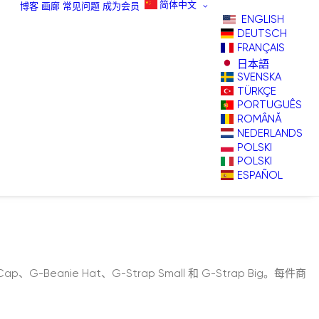
简体中文
博客
画廊
常见问题
成为会员
ENGLISH
DEUTSCH
FRANÇAIS
日本語
SVENSKA
TÜRKÇE
PORTUGUÊS
ROMÂNĂ
NEDERLANDS
POLSKI
POLSKI
ESPAÑOL
Beanie Hat、G-Strap Small 和 G-Strap Big。每件商