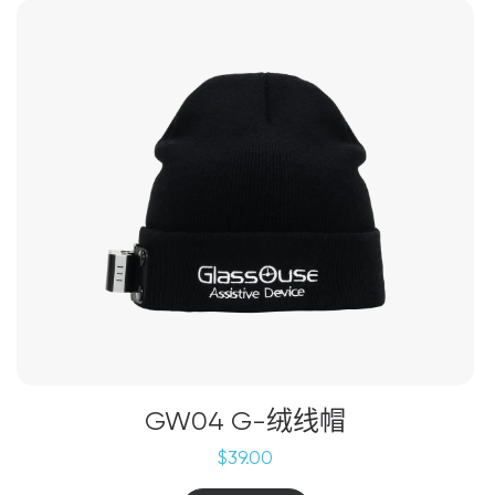
GW04 G-绒线帽
$
39.00