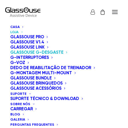
CASA
LOJA
GLASSOUSE PRO
GLASSOUSE V1.4
GLASSOUSE LINK
GLASSOUSE G-DESGASTE
A série G-Wear da GlassOuse oferece uma variedade
G-INTERRUPTORES
G-VOZ
de acessórios para personalizar a forma como usa os
DEDO DE REABILITAÇÃO DE TREINADOR
dispositivos de apoio da GlassOuse. As opções incluem
G-MONTAGEM MULTI-MOUNT
GLASSOUSE BUNDLE
o G-Framewear, a G-Headband, o G-Cap, o G-Beanie
GLASSOUSE BRINQUEDOS
Hat, a G-Strap Small e a G-Strap Big. Cada compra
GLASSOUSE ACESSÓRIOS
SUPORTE
inclui uma garantia de reembolso de 15 dias e uma
SUPORTE TÉCNICO & DOWNLOAD
garantia de um ano.
SOBRE NÓS
CARREGAR
BLOG
GALERIA
Mostrar tudo
GlassOuse G-Desgaste
PERGUNTAS FREQUENTES