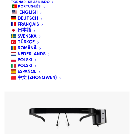
TORNAR-SE AFILIADO
Ordenar por popularidade
PORTUGUÊS
ENGLISH
Ordenação padrão
DEUTSCH
Ordenar por mais recentes
FRANÇAIS
Ordenar por preço: menor para maior
日本語
Ordenar por preço: maior para menor
SVENSKA
TÜRKÇE
ROMÂNĂ
NEDERLANDS
POLSKI
POLSKI
ESPAÑOL
中文 (ZHŌNGWÉN)