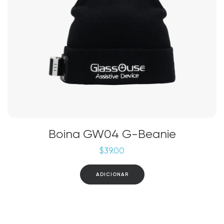
Boina GW04 G-Beanie
$
39.00
ADICIONAR