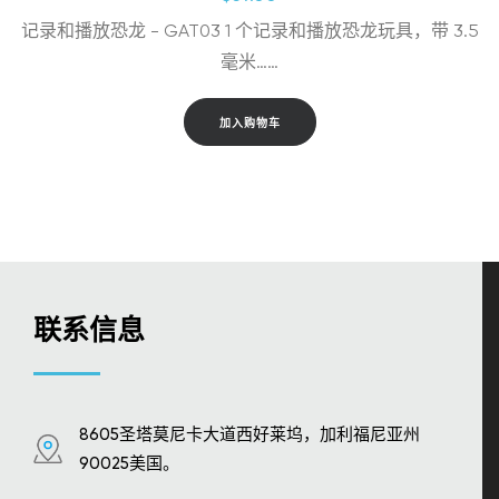
记录和播放恐龙 - GAT03 1 个记录和播放恐龙玩具，带 3.5
毫米……
加入购物车
联系信息
8605圣塔莫尼卡大道西好莱坞，加利福尼亚州
90025美国。