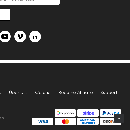
p
Über Uns
Galerie
Become Affiliate
Support
en