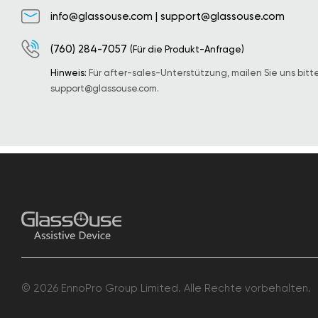
info@glassouse.com
|
support@glassouse.com
(760) 284-7057
(Für die Produkt-Anfrage)
Hinweis:
Für after-sales-Unterstützung, mailen Sie uns bitt
support@glassouse.com
.
© 2026 EnnoPro Group Limited. Alle Rechte vorbehalten.