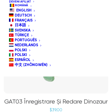
DEVENI AFILIAT
ROMÂNĂ
ENGLISH
DEUTSCH
FRANÇAIS
日本語
SVENSKA
TÜRKÇE
PORTUGUÊS
NEDERLANDS
POLSKI
POLSKI
ESPAÑOL
中文 (ZHŌNGWÉN)
GAT03 Înregistrare Și Redare Dinozaur
$
39.00