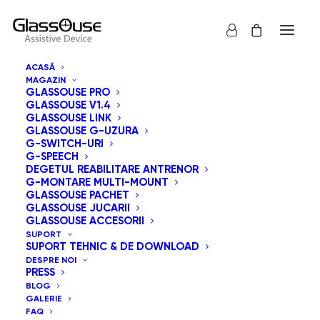
ACASĂ
MAGAZIN
GLASSOUSE PRO
GLASSOUSE V1.4
GLASSOUSE LINK
GLASSOUSE G-UZURA
G-SWITCH-URI
G-SPEECH
Arată tot
GlassOuse Jucarii
DEGETUL REABILITARE ANTRENOR
G-MONTARE MULTI-MOUNT
Sortează după cele mai recente
GLASSOUSE PACHET
GLASSOUSE JUCARII
Sortare implicită
GLASSOUSE ACCESORII
Sortează după popularitatea vânzărilor
SUPORT
Sortează după preț: de la mic la mare
SUPORT TEHNIC & DE DOWNLOAD
Sortează după preț: de la mare la mic
DESPRE NOI
PRESS
BLOG
GALERIE
FAQ