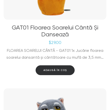
GAT01 Floarea Soarelui Cântă Și
Dansează
$
29.00
FLOAREA SOARELUI CÂNTĂ - GAT01 1x Jucărie floarea
soarelui dansantă și cântătoare cu mufă de 3,5 mm…
ADAUGĂ ÎN COȘ