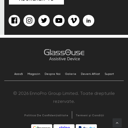
Acasă
Magazin
Despre Noi
Galerie
Deveni Afiliat
Suport
© 2026 EnnoPro Group Limited. Toate drepturile
rezervate.
Politica De Confidențialitate
Termeni și Condiții