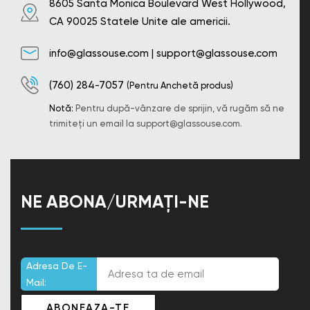
8605 Santa Monica Boulevard West Hollywood,
CA 90025 Statele Unite ale americii.
info@glassouse.com
|
support@glassouse.com
(760) 284-7057
(Pentru Anchetă produs)
Notă:
Pentru după-vânzare de sprijin, vă rugăm să ne
trimiteți un email la
support@glassouse.com
.
NE ABONA/URMAȚI-NE
Adresa De E-
Mail: