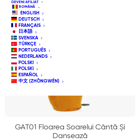
DEVENI AFILIAT
ROMÂNĂ
ENGLISH
DEUTSCH
FRANÇAIS
日本語
SVENSKA
TÜRKÇE
PORTUGUÊS
NEDERLANDS
POLSKI
POLSKI
ESPAÑOL
中文 (ZHŌNGWÉN)
GAT01 Floarea Soarelui Cântă Și
Dansează