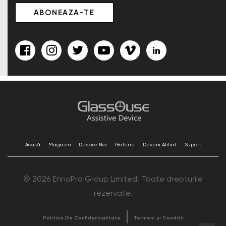
Acasă
Magazin
Despre Noi
Galerie
Deveni Afiliat
Suport
© 2026 EnnoPro Group Limited. Toate drepturile
rezervate.
Politica De Confidențialitate
Termeni și Condiții