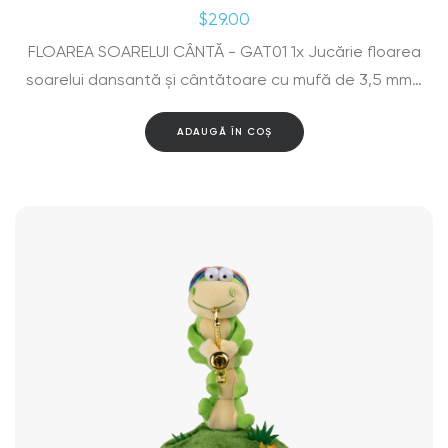
$
29.00
FLOAREA SOARELUI CÂNTĂ - GAT01 1x Jucărie floarea
soarelui dansantă și cântătoare cu mufă de 3,5 mm…
ADAUGĂ ÎN COȘ