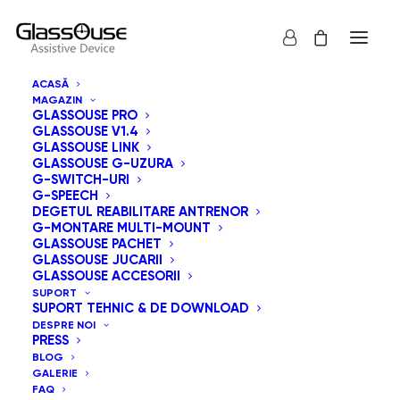
ACASĂ
MAGAZIN
GLASSOUSE PRO
GLASSOUSE V1.4
GLASSOUSE LINK
GLASSOUSE G-UZURA
G-SWITCH-URI
G-SPEECH
Arată tot
GlassOuse Jucarii
DEGETUL REABILITARE ANTRENOR
G-MONTARE MULTI-MOUNT
Sortează după preț: de la mic la mare
GLASSOUSE PACHET
GLASSOUSE JUCARII
Sortare implicită
GLASSOUSE ACCESORII
Sortează după popularitatea vânzărilor
SUPORT
Sortează după cele mai recente
SUPORT TEHNIC & DE DOWNLOAD
Sortează după preț: de la mare la mic
DESPRE NOI
PRESS
BLOG
GALERIE
FAQ