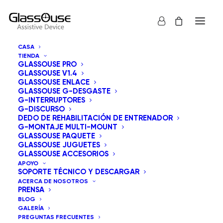
CASA
TIENDA
GLASSOUSE PRO
GLASSOUSE V1.4
GLASSOUSE ENLACE
GLASSOUSE G-DESGASTE
G-INTERRUPTORES
G-DISCURSO
Mostrar todos los
GlassOuse Juguetes
DEDO DE REHABILITACIÓN DE ENTRENADOR
G-MONTAJE MULTI-MOUNT
Ordenar por los últimos
GLASSOUSE PAQUETE
GLASSOUSE JUGUETES
Orden predeterminado
GLASSOUSE ACCESORIOS
Ordenar por popularidad
APOYO
Ordenar por precio: bajo a alto
SOPORTE TÉCNICO Y DESCARGAR
Ordenar por precio: alto a bajo
ACERCA DE NOSOTROS
PRENSA
BLOG
GALERÍA
PREGUNTAS FRECUENTES