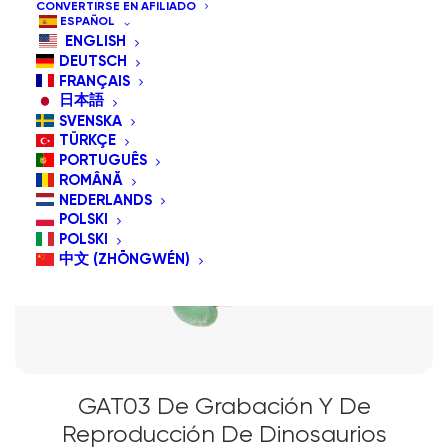
CONVERTIRSE EN AFILIADO
ESPAÑOL
ENGLISH
DEUTSCH
FRANÇAIS
日本語
SVENSKA
TÜRKÇE
PORTUGUÊS
ROMÂNĂ
NEDERLANDS
POLSKI
POLSKI
中文 (ZHŌNGWÉN)
GAT03 De Grabación Y De
Reproducción De Dinosaurios