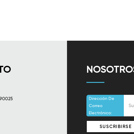
TO
NOSOTROS
 90025
Dirección De
Correo
Electrónico: