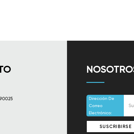
TO
NOSOTROS
 90025
Dirección De
Correo
Electrónico: