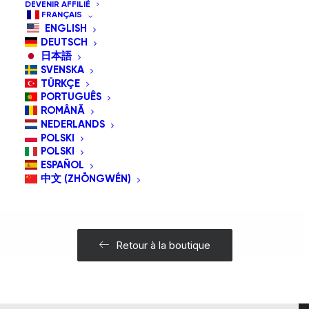
DEVENIR AFFILIÉ
FRANÇAIS
ENGLISH
DEUTSCH
日本語
SVENSKA
TÜRKÇE
PORTUGUÊS
ROMÂNĂ
NEDERLANDS
Ce
POLSKI
produit
POLSKI
a
CHOIX DES OPTIONS
 À
ESPAÑOL
New Bite Switch
$
69.00
plusieurs
中文 (ZHŌNGWÉN)
variations.
Les
options
peuvent
être
Retour à la boutique
choisies
sur
la
page
du
produit