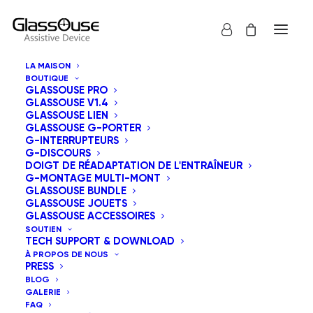
LA MAISON
BOUTIQUE
Votre panier est vide
GLASSOUSE PRO
GLASSOUSE V1.4
GLASSOUSE LIEN
Vous n'êtes pas sûr que ce soit le bon choix pour
GLASSOUSE G-PORTER
G-INTERRUPTEURS
vous ? Parlez-nous dès maintenant. Nous serons
G-DISCOURS
DOIGT DE RÉADAPTATION DE L'ENTRAÎNEUR
heureux de vous aider.
G-MONTAGE MULTI-MONT
GLASSOUSE BUNDLE
GLASSOUSE JOUETS
GLASSOUSE ACCESSOIRES
New
SOUTIEN
TECH SUPPORT & DOWNLOAD
À PROPOS DE NOUS
PRESS
BLOG
GALERIE
FAQ