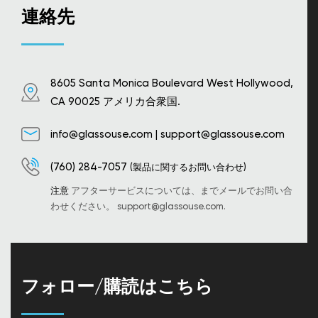
ン
連絡先
が
あ
り
ま
す。
オ
8605 Santa Monica Boulevard West Hollywood,
プ
CA 90025 アメリカ合衆国.
シ
ョ
info@glassouse.com
|
support@glassouse.com
ン
は
商
(760) 284-7057
(製品に関するお問い合わせ)
品
ペ
注意
アフターサービスについては、までメールでお問い合
ー
わせください。
support@glassouse.com
.
ジ
か
ら
選
択
フォロー/購読はこちら
で
き
ま