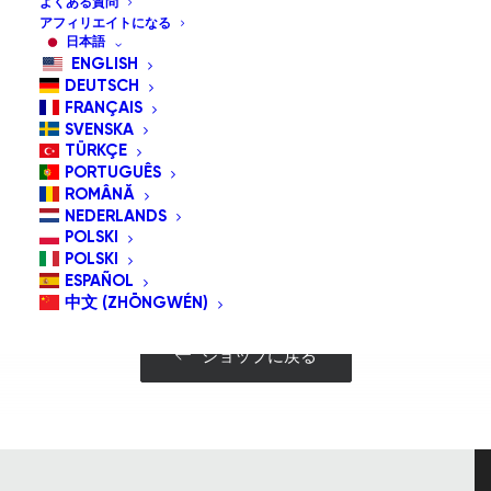
よくある質問
アフィリエイトになる
日本語
ENGLISH
DEUTSCH
FRANÇAIS
SVENSKA
TÜRKÇE
PORTUGUÊS
こ
ROMÂNĂ
の
NEDERLANDS
商
オプションを選択
ッチ
New Bite Switch
POLSKI
$
69.00
品
POLSKI
に
ESPAÑOL
は
中文 (ZHŌNGWÉN)
複
数
の
ショップに戻る
バ
リ
エ
ー
シ
ョ