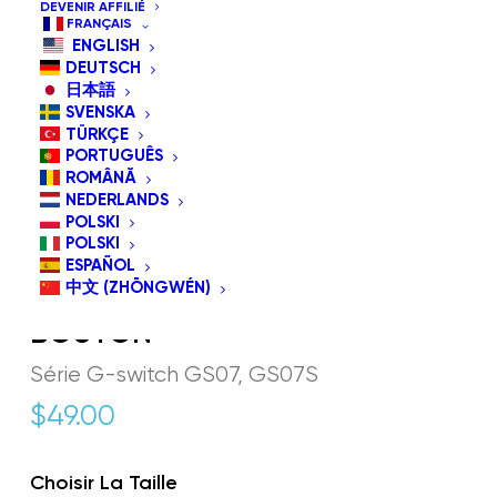
DEVENIR AFFILIÉ
FRANÇAIS
ENGLISH
DEUTSCH
日本語
SVENSKA
TÜRKÇE
PORTUGUÊS
ROMÂNĂ
NEDERLANDS
POLSKI
POLSKI
ESPAÑOL
中文 (ZHŌNGWÉN)
GS07 GLASSOUSE COUSSIN À
BOUTON
Série G-switch GS07, GS07S
$
49.00
Choisir La Taille