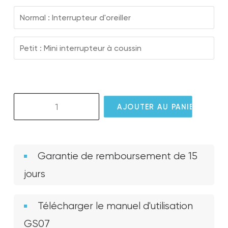
Normal : Interrupteur d'oreiller
Petit : Mini interrupteur à coussin
quantité
AJOUTER AU PANIER
de
GS07
GlassOuse
Pillow
Garantie de remboursement de 15
Switch
jours
Télécharger le manuel d'utilisation
GS07