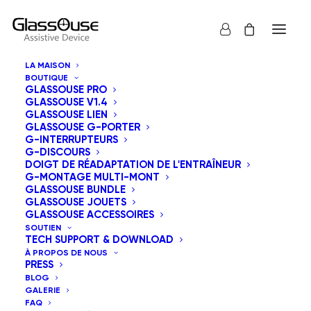
LA MAISON
BOUTIQUE
GLASSOUSE PRO
GLASSOUSE V1.4
GLASSOUSE LIEN
GLASSOUSE G-PORTER
Vous n'avez pas de compte ? Créez-en un dès
G-INTERRUPTEURS
maintenant.
G-DISCOURS
DOIGT DE RÉADAPTATION DE L'ENTRAÎNEUR
G-MONTAGE MULTI-MONT
S'inscrire
GLASSOUSE BUNDLE
GLASSOUSE JOUETS
GLASSOUSE ACCESSOIRES
SOUTIEN
Maintenant
TECH SUPPORT & DOWNLOAD
À PROPOS DE NOUS
PRESS
BLOG
GALERIE
Adresse e-mail
*
FAQ