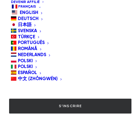
DEVENIR AFFILIÉ
FRANÇAIS
ENGLISH
DEUTSCH
日本語
Mot de passe
*
SVENSKA
TÜRKÇE
PORTUGUÊS
ROMÂNĂ
Abonnez-vous à notre newsletter
NEDERLANDS
POLSKI
POLSKI
Vos données personnelles seront utilisées pour soutenir votre
ESPAÑOL
expérience sur ce site web, pour gérer l'accès à votre
中文 (ZHŌNGWÉN)
compte, et à d'autres fins décrites dans notre
politique de
confidentialité
.
S’INSCRIRE