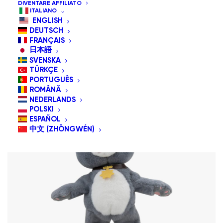
DIVENTARE AFFILIATO
Ordinamento predefinito
ITALIANO
Popolarità
ENGLISH
Ordina in base al più recente
DEUTSCH
Prezzo: dal più economico
FRANÇAIS
日本語
SVENSKA
TÜRKÇE
PORTUGUÊS
ROMÂNĂ
NEDERLANDS
POLSKI
ESPAÑOL
中文 (ZHŌNGWÉN)