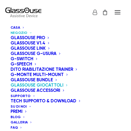
CASA
NEGOZIO
GLASSOUSE PRO
GLASSOUSE V1.4
GLASSOUSE LINK
GLASSOUSE G-USURA
I giocattoli GlassOuse sono una serie di giocattoli
G-SWITCH
G-SPEECH
adattati per l'uso con interruttori che possono
DITO RIABILITAZIONE TRAINER
registrare, riprodurre musica, ballare o eseguire qualsiasi
G-MONTE MULTI-MOUNT
GLASSOUSE BUNDLE
combinazione di queste tre azioni. Sono controllati
GLASSOUSE GIOCATTOLI
tramite un interruttore adattivo GlassOuse collegato
GLASSOUSE ACCESSORI
SUPPORTO
della serie G-Switch.
TECH SUPPORTO & DOWNLOAD
SU DI NOI
PREMI
Mostra tutto
GlassOuse Giocattoli
BLOG
GALLERIA
Prezzo: dal più caro
FAQ