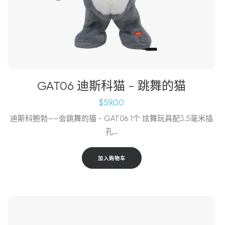
GAT06 迪斯科猫 - 跳舞的猫
$
59.00
迪斯科鲍勃——会跳舞的猫 - GAT06 1个 炫舞玩具配3.5毫米插
孔…
加入购物车