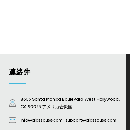
連絡先
8605 Santa Monica Boulevard West Hollywood,
CA 90025 アメリカ合衆国.
info@glassouse.com
|
support@glassouse.com