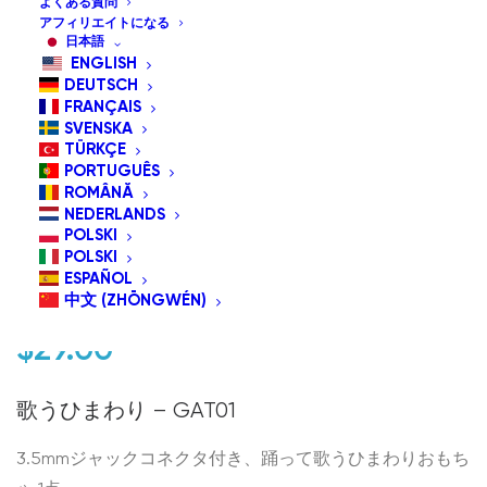
よくある質問
アフィリエイトになる
日本語
ENGLISH
DEUTSCH
FRANÇAIS
SVENSKA
TÜRKÇE
PORTUGUÊS
ROMÂNĂ
NEDERLANDS
GAT01 歌って踊るひまわ
POLSKI
POLSKI
り
ESPAÑOL
中文 (ZHŌNGWÉN)
$
29.00
歌うひまわり – GAT01
3.5mmジャックコネクタ付き、踊って歌うひまわりおもち