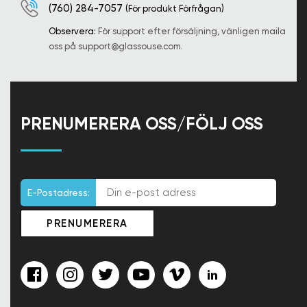
(760) 284-7057
(För produkt Förfrågan)
Observera:
För support efter försäljning, vänligen maila
oss på
support@glassouse.com
.
PRENUMERERA OSS/FÖLJ OSS
E-Postadress: