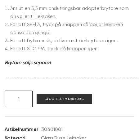
Anslut en 3,5 mm anslutningsbar adapterbrytare som
du väljer till leksaken.
För att SPELA, tryck på knappen så börjar leksaken
dansa och sjunga.
För att byta musik, aktivera strömbrytaren igen.
För att STOPPA, tryck på knappen igen.
Brytare säljs separat
________________________________________________
GAT01
LÄGG TILL I VARUKORG
Sing
&
Dance
Sunflower
Artikelnummer
30401001
mängd
Kategori
GlassOuse Leksaker