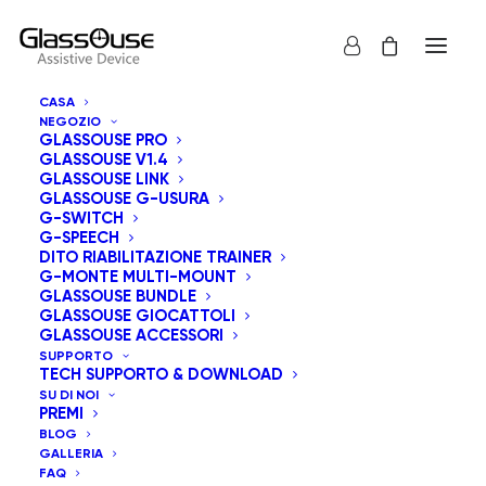
CASA
NEGOZIO
GLASSOUSE PRO
GLASSOUSE V1.4
GLASSOUSE LINK
GLASSOUSE G-USURA
G-SWITCH
G-SPEECH
Mostra tutto
GlassOuse Giocattoli
DITO RIABILITAZIONE TRAINER
G-MONTE MULTI-MOUNT
Ordinamento predefinito
GLASSOUSE BUNDLE
GLASSOUSE GIOCATTOLI
Popolarità
GLASSOUSE ACCESSORI
Ordina in base al più recente
SUPPORTO
Prezzo: dal più economico
TECH SUPPORTO & DOWNLOAD
Prezzo: dal più caro
SU DI NOI
PREMI
BLOG
GALLERIA
FAQ