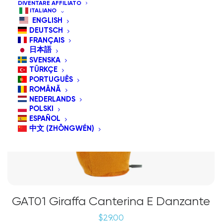
DIVENTARE AFFILIATO
ITALIANO
ENGLISH
DEUTSCH
FRANÇAIS
日本語
SVENSKA
TÜRKÇE
PORTUGUÊS
ROMÂNĂ
NEDERLANDS
POLSKI
ESPAÑOL
中文 (ZHŌNGWÉN)
GAT01 Giraffa Canterina E Danzante
$
29.00