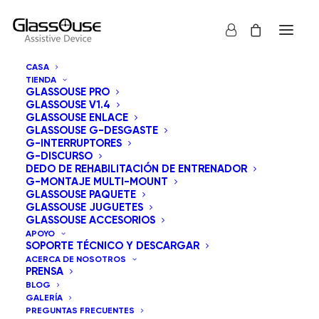
CASA
TIENDA
GLASSOUSE PRO
GLASSOUSE V1.4
GLASSOUSE ENLACE
GLASSOUSE G-DESGASTE
G-INTERRUPTORES
G-DISCURSO
Mostrar todos los
GlassOuse Juguetes
DEDO DE REHABILITACIÓN DE ENTRENADOR
G-MONTAJE MULTI-MOUNT
Orden predeterminado
GLASSOUSE PAQUETE
GLASSOUSE JUGUETES
Ordenar por popularidad
GLASSOUSE ACCESORIOS
Ordenar por los últimos
APOYO
Ordenar por precio: bajo a alto
SOPORTE TÉCNICO Y DESCARGAR
Ordenar por precio: alto a bajo
ACERCA DE NOSOTROS
PRENSA
BLOG
GALERÍA
PREGUNTAS FRECUENTES