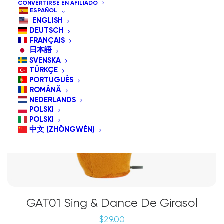
CONVERTIRSE EN AFILIADO
ESPAÑOL
ENGLISH
DEUTSCH
FRANÇAIS
日本語
SVENSKA
TÜRKÇE
PORTUGUÊS
ROMÂNĂ
NEDERLANDS
POLSKI
POLSKI
中文 (ZHŌNGWÉN)
GAT01 Sing & Dance De Girasol
$
29.00