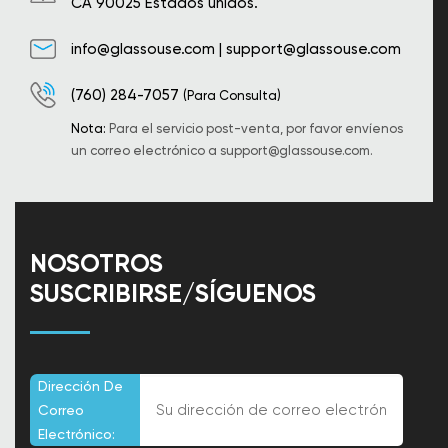
CA 90025 Estados unidos.
info@glassouse.com
|
support@glassouse.com
(760) 284-7057
(Para Consulta)
Nota:
Para el servicio post-venta, por favor envíenos
un correo electrónico a
support@glassouse.com
.
NOSOTROS
SUSCRIBIRSE/SÍGUENOS
Dirección De
Correo
Electrónico: