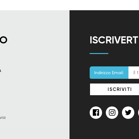
TO
ISCRIVER
A
Indirizzo Email:
via