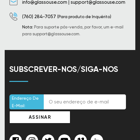
info@glassouse.com
|
support@glassouse.com
(760) 284-7057
(Para produto de Inquérito)
Nota:
Para suporte pós-venda, por favor, um e-mail
para
support@glassouse.com
.
SUBSCREVER-NOS/SIGA-NOS
Endereço De
E-Mail: