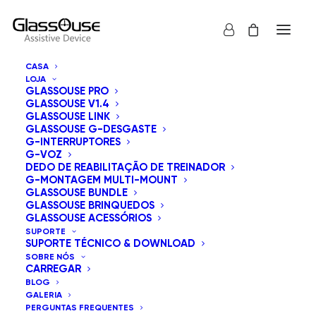
CASA
LOJA
GLASSOUSE PRO
GLASSOUSE V1.4
GLASSOUSE LINK
GLASSOUSE G-DESGASTE
G-INTERRUPTORES
G-VOZ
Mostrar tudo
GlassOuse Bundle
DEDO DE REABILITAÇÃO DE TREINADOR
G-MONTAGEM MULTI-MOUNT
Ordenar por preço: maior para menor
GLASSOUSE BUNDLE
GLASSOUSE BRINQUEDOS
Ordenação padrão
GLASSOUSE ACESSÓRIOS
Ordenar por popularidade
SUPORTE
Ordenar por mais recentes
SUPORTE TÉCNICO & DOWNLOAD
Ordenar por preço: menor para maior
SOBRE NÓS
CARREGAR
BLOG
GALERIA
PERGUNTAS FREQUENTES