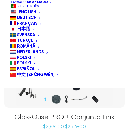
TORNAR-SE AFILIADO
PORTUGUÊS
ENGLISH
PROMOÇÃO!
DEUTSCH
Oferta Especial
FRANÇAIS
日本語
SVENSKA
TÜRKÇE
ROMÂNĂ
NEDERLANDS
POLSKI
POLSKI
ESPAÑOL
中文 (ZHŌNGWÉN)
GlassOuse PRO + Conjunto Link
O
O
$
2,891.00
$
2,669.00