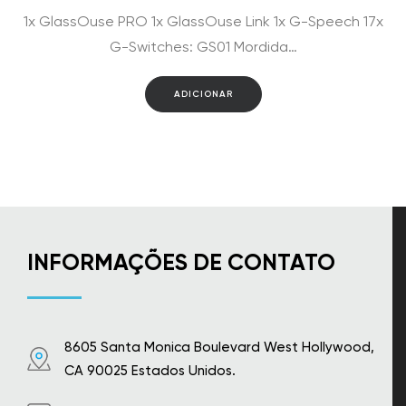
preço
preço
1x GlassOuse PRO 1x GlassOuse Link 1x G-Speech 17x
original
atual
era:
é:
G-Switches: GS01 Mordida…
$2,891.00.
$2,669.00.
ADICIONAR
INFORMAÇÕES DE CONTATO
8605 Santa Monica Boulevard West Hollywood,
CA 90025 Estados Unidos.