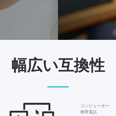
GlassOuse V1.
たみ式ハンドルにより
ン、コンピューター、
ハンズフリーで操作...
幅広い互換性
3.5MMジャック アダプテ
ィブスイッチ接続
コンピューター
携帯電話