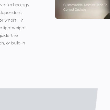
ive technology
 independent
 or Smart TV
e lightweight
guide the
h, or built-in