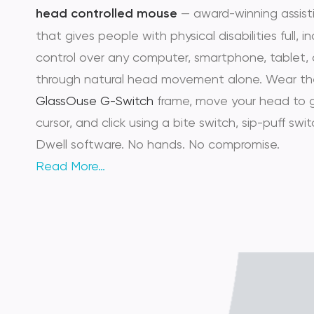
head controlled mouse
— award-winning assist
that gives people with physical disabilities full,
control over any computer, smartphone, tablet,
through natural head movement alone. Wear th
GlassOuse G-Switch
frame, move your head to 
cursor, and click using a bite switch, sip-puff switc
Dwell software. No hands. No compromise.
Read More…