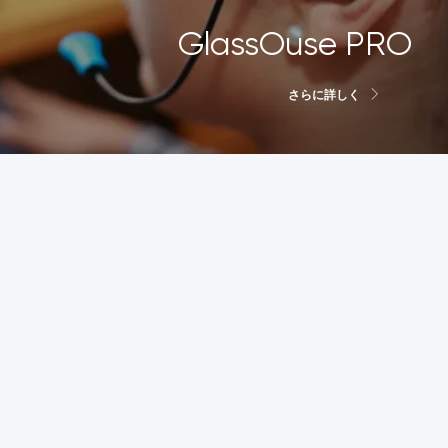
GlassOuse PRO
4 – 強化された安定性と柔軟性を実現する新設計の折りた
、長時間の使用でもより快適に。 スマートフォ
さらに詳しく
タブレット、スマートテレビなどをワイヤレスで
軽量
1回の充電で150時間以上
のバッテリー持続時間
 さらに詳しく