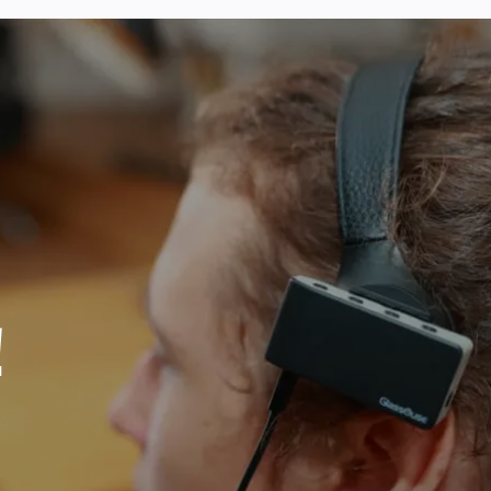
Ouse V1.4
正確なワ
スヘッド
！