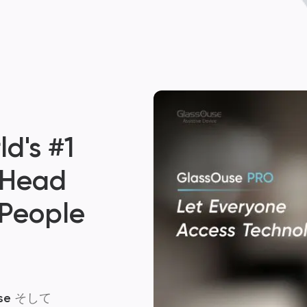
d's #1
 Head
 People
se
そして