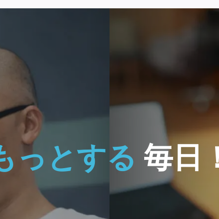
Glass
簡単で
イヤレ
マウス
もっとする
毎日
$
599.00
今すぐ購入