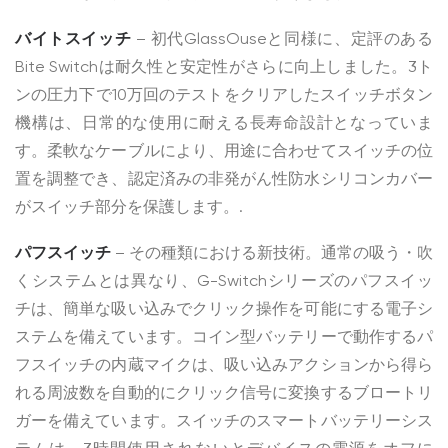
バイトスイッチ
– 初代GlassOuseと同様に、定評のある
Bite Switchは耐久性と安定性がさらに向上しました。3ト
ンの圧力下で10万回のテストをクリアしたスイッチボタン
機構は、日常的な使用に耐える長寿命設計となっていま
す。柔軟なケーブルにより、用途に合わせてスイッチの位
置を調整でき、認定済みの非発がん性防水シリコンカバー
がスイッチ部分を保護します。.
パフスイッチ
– その種類における新技術。通常の吸う・吹
くシステムとは異なり、G-Switchシリーズのパフスイッ
チは、簡単な吸い込みでクリック操作を可能にする電子シ
ステムを備えています。コイン型バッテリーで動作するパ
フスイッチの内蔵マイクは、吸い込みアクションから得ら
れる周波数を自動的にクリック信号に変換するブロートリ
ガーを備えています。スイッチのスマートバッテリーシス