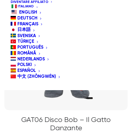
DIVENTARE AFFILIATO
ITALIANO
ENGLISH
DEUTSCH
FRANÇAIS
日本語
SVENSKA
TÜRKÇE
PORTUGUÊS
ROMÂNĂ
NEDERLANDS
POLSKI
ESPAÑOL
中文 (ZHŌNGWÉN)
GAT06 Disco Bob – Il Gatto
Danzante