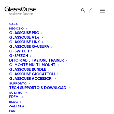
CASA
NEGOZIO
GLASSOUSE PRO
GLASSOUSE V1.4
GLASSOUSE LINK
GLASSOUSE G-USURA
G-SWITCH
G-SPEECH
Mostra tutto
GlassOuse Giocattoli
DITO RIABILITAZIONE TRAINER
G-MONTE MULTI-MOUNT
Prezzo: dal più caro
GLASSOUSE BUNDLE
GLASSOUSE GIOCATTOLI
Ordinamento predefinito
GLASSOUSE ACCESSORI
Popolarità
SUPPORTO
Ordina in base al più recente
TECH SUPPORTO & DOWNLOAD
Prezzo: dal più economico
SU DI NOI
PREMI
BLOG
GALLERIA
FAQ