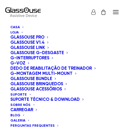
CASA
LOJA
GLASSOUSE PRO
GLASSOUSE V1.4
GLASSOUSE LINK
GLASSOUSE G-DESGASTE
G-INTERRUPTORES
G-VOZ
Mostrar tudo
GlassOuse Brinquedos
DEDO DE REABILITAÇÃO DE TREINADOR
G-MONTAGEM MULTI-MOUNT
Ordenar por preço: maior para menor
GLASSOUSE BUNDLE
GLASSOUSE BRINQUEDOS
Ordenação padrão
GLASSOUSE ACESSÓRIOS
Ordenar por popularidade
SUPORTE
Ordenar por mais recentes
SUPORTE TÉCNICO & DOWNLOAD
Ordenar por preço: menor para maior
SOBRE NÓS
CARREGAR
BLOG
GALERIA
PERGUNTAS FREQUENTES