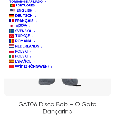
TORNAR-SE AFILIADO
PORTUGUÊS
ENGLISH
DEUTSCH
FRANÇAIS
日本語
SVENSKA
TÜRKÇE
ROMÂNĂ
NEDERLANDS
POLSKI
POLSKI
ESPAÑOL
中文 (ZHŌNGWÉN)
GAT06 Disco Bob – O Gato
Dançarino