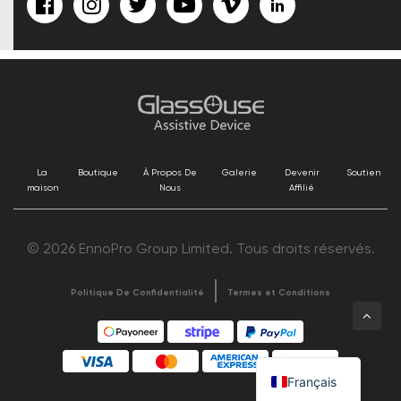
La
Boutique
À Propos De
Galerie
Devenir
Soutien
maison
Nous
Affilié
© 2026 EnnoPro Group Limited. Tous droits réservés.
Politique De Confidentialité
Termes et Conditions
Français