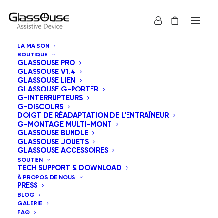
LA MAISON
BOUTIQUE
GLASSOUSE PRO
GLASSOUSE V1.4
GLASSOUSE LIEN
GLASSOUSE G-PORTER
G-INTERRUPTEURS
G-DISCOURS
Tous
GlassOuse Jouets
DOIGT DE RÉADAPTATION DE L'ENTRAÎNEUR
G-MONTAGE MULTI-MONT
Tri par tarif décroissant
GLASSOUSE BUNDLE
GLASSOUSE JOUETS
Tri par défaut
GLASSOUSE ACCESSOIRES
Tri par popularité
SOUTIEN
Tri du plus récent au plus ancien
TECH SUPPORT & DOWNLOAD
Tri par tarif croissant
À PROPOS DE NOUS
PRESS
BLOG
GALERIE
FAQ