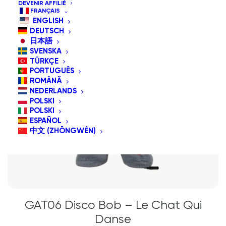
DEVENIR AFFILIÉ
FRANÇAIS
ENGLISH
DEUTSCH
日本語
SVENSKA
TÜRKÇE
PORTUGUÊS
ROMÂNĂ
NEDERLANDS
POLSKI
POLSKI
ESPAÑOL
中文 (ZHŌNGWÉN)
GAT06 Disco Bob – Le Chat Qui
Danse