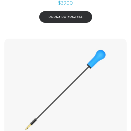
$
39.00
DODAJ DO KOSZYKA