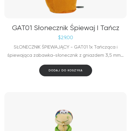
GAT01 Słonecznik Śpiewaj I Tańcz
$
29.00
SŁONECZNIK ŚPIEWAJĄCY - GAT01 1x Tańcząca i
śpiewająca zabawka-słonecznik z gniazdem 3,5 mm…
DODAJ DO KOSZYKA