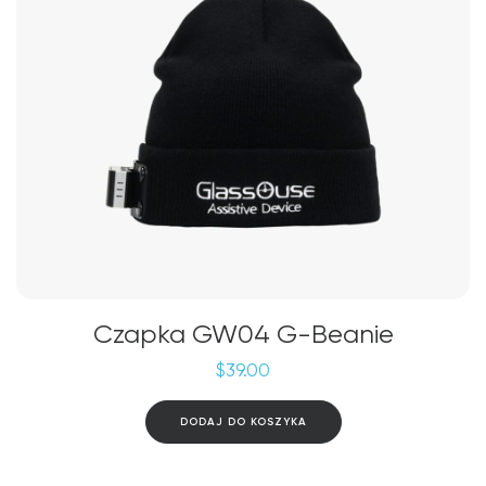
Czapka GW04 G-Beanie
$
39.00
DODAJ DO KOSZYKA