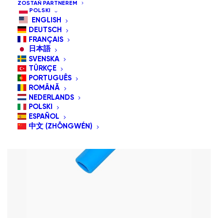
ZOSTAŃ PARTNEREM
POLSKI
ENGLISH
DEUTSCH
FRANÇAIS
日本語
SVENSKA
TÜRKÇE
PORTUGUÊS
ROMÂNĂ
NEDERLANDS
POLSKI
ESPAÑOL
中文 (ZHŌNGWÉN)