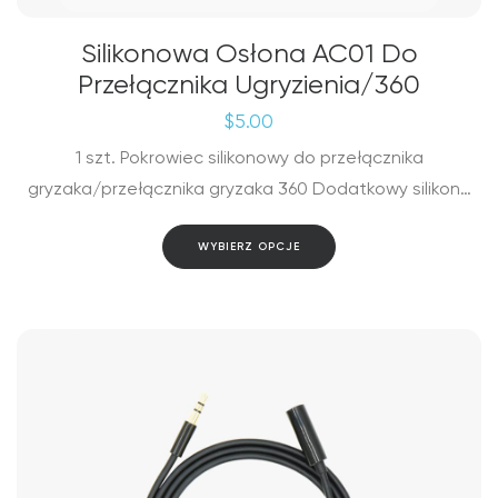
Silikonowa Osłona AC01 Do
Przełącznika Ugryzienia/360
$
5.00
1 szt. Pokrowiec silikonowy do przełącznika
gryzaka/przełącznika gryzaka 360 Dodatkowy silikon…
Ten
WYBIERZ OPCJE
produkt
ma
wiele
wariantów.
Opcje
można
wybrać
na
stronie
produktu