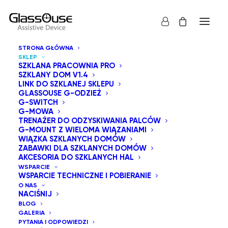
STRONA GŁÓWNA
SKLEP
SZKLANA PRACOWNIA PRO
SZKLANY DOM V1.4
LINK DO SZKLANEJ SKLEPU
GLASSOUSE G-ODZIEŻ
G-SWITCH
G-MOWA
Pokaż wszystko
Seria GT
Seria GM
TRENAŻER DO ODZYSKIWANIA PALCÓW
Urządzenia wspomagające GlassOuse
G-MOUNT Z WIELOMA WIĄZANIAMI
GlassOuse G-Odzież
G-switch
WIĄZKA SZKLANYCH DOMÓW
Wiązka szklanych domów
ZABAWKI DLA SZKLANYCH DOMÓW
Zabawki dla szklanych Domów
AKCESORIA DO SZKLANYCH HAL
Akcesoria do szklanych hal
WSPARCIE
WSPARCIE TECHNICZNE I POBIERANIE
Sortuj po cenie od najniższej
O NAS
NACIŚNIJ
Domyślne sortowanie
BLOG
Sortuj wg popularności
GALERIA
Sortuj od najnowszych
PYTANIA I ODPOWIEDZI
Sortuj po cenie od najwyższej