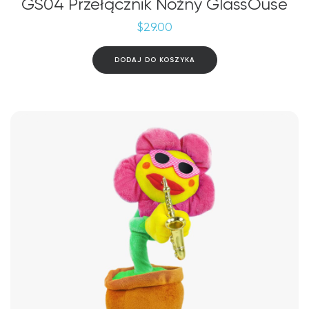
GS04 Przełącznik Nożny GlassOuse
$
29.00
DODAJ DO KOSZYKA