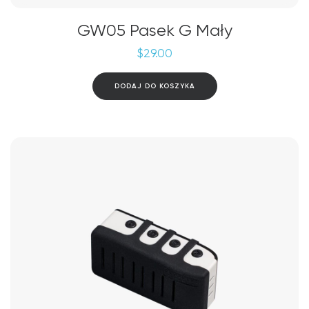
GW05 Pasek G Mały
$
29.00
DODAJ DO KOSZYKA