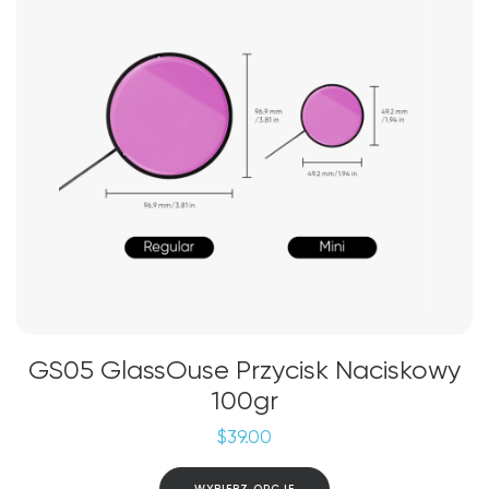
GS05 GlassOuse Przycisk Naciskowy
100gr
$
39.00
Ten