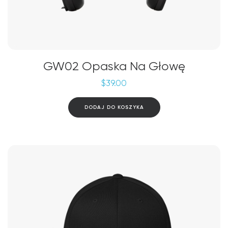
GW02 Opaska Na Głowę
$
39.00
DODAJ DO KOSZYKA