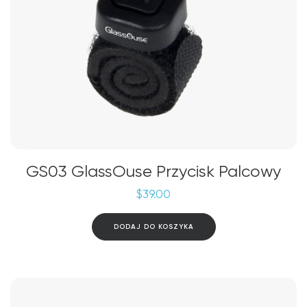
GS03 GlassOuse Przycisk Palcowy
$
39.00
DODAJ DO KOSZYKA