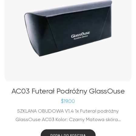
AC03 Futerał Podróżny GlassOuse
$
19.00
SZKLANA OBUDOWA V1.4 1x Futerał podróżny
GlassOuse AC03 Kolor: Czarny Matowa skóra…
DODAJ DO KOSZYKA