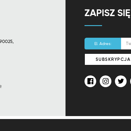
ZAPISZ SI
90025,
El. Adres:
ę