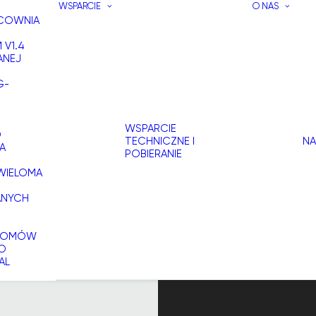
WSPARCIE
O NAS
ACOWNIA
 V1.4
ANEJ
G-
WSPARCIE
O
TECHNICZNE I
NA
A
POBIERANIE
WIELOMA
ANYCH
 DOMÓW
DO
AL