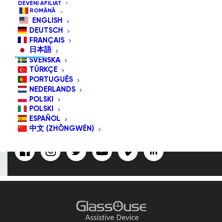
DEVENI AFILIAT
ROMÂNĂ
ENGLISH
DEUTSCH
NE ABONA/URMAȚI-NE
FRANÇAIS
日本語
SVENSKA
TÜRKÇE
PORTUGUÊS
Adresa De E-
NEDERLANDS
Mail:
POLSKI
POLSKI
ESPAÑOL
中文 (ZHŌNGWÉN)