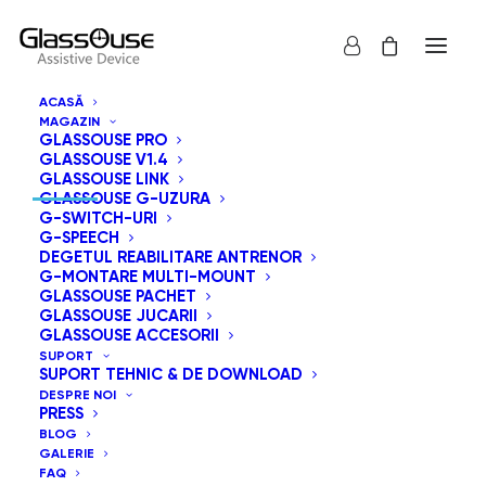
ACASĂ
MAGAZIN
GLASSOUSE PRO
INFORMAȚII DE CONTACT
GLASSOUSE V1.4
GLASSOUSE LINK
GLASSOUSE G-UZURA
G-SWITCH-URI
G-SPEECH
DEGETUL REABILITARE ANTRENOR
8605 Santa Monica Boulevard West Hollywood,
G-MONTARE MULTI-MOUNT
CA 90025 Statele Unite ale americii.
GLASSOUSE PACHET
GLASSOUSE JUCARII
GLASSOUSE ACCESORII
info@glassouse.com
|
support@glassouse.com
SUPORT
SUPORT TEHNIC & DE DOWNLOAD
(760) 284-7057
(Pentru Anchetă produs)
DESPRE NOI
PRESS
Notă:
Pentru după-vânzare de sprijin, vă rugăm să ne
BLOG
trimiteți un email la
support@glassouse.com
.
GALERIE
FAQ