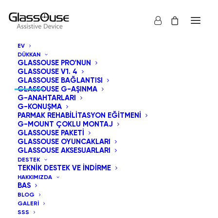
EV
DÜKKAN
GLASSOUSE PRO'NUN
İLETIŞIM BILGILERI
GLASSOUSE V1. 4
GLASSOUSE BAĞLANTISI
GLASSOUSE G-AŞINMA
G-ANAHTARLARI
G-KONUŞMA
PARMAK REHABILITASYON EĞITMENI
8605 Santa Monica Bulvarı Batı Hollywood, CA
G-MOUNT ÇOKLU MONTAJ
90025 Amerika Birleşik Devletleri.
GLASSOUSE PAKETI
GLASSOUSE OYUNCAKLARI
GLASSOUSE AKSESUARLARI
info@glassouse.com
|
support@glassouse.com
DESTEK
TEKNIK DESTEK VE İNDIRME
(760) 284-7057
(Ürün Sorgulama için)
HAKKIMIZDA
BAS
Not:
Satış sonrası destek için lütfen bize e-posta
BLOG
gönderin
support@glassouse.com
.
GALERI
SSS