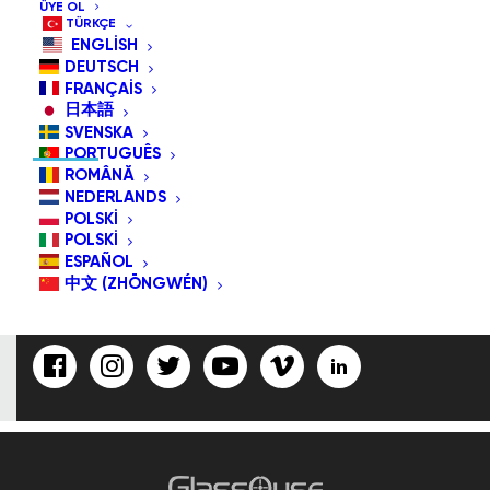
ÜYE OL
TÜRKÇE
ENGLISH
DEUTSCH
BIZE ABONE OLUN/BIZI TAKIP
FRANÇAIS
EDIN
日本語
SVENSKA
PORTUGUÊS
ROMÂNĂ
NEDERLANDS
POLSKI
E-Posta
POLSKI
Adresi:
ESPAÑOL
中文 (ZHŌNGWÉN)