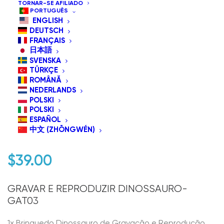
TORNAR-SE AFILIADO
PORTUGUÊS
ENGLISH
DEUTSCH
FRANÇAIS
日本語
SVENSKA
TÜRKÇE
ROMÂNĂ
NEDERLANDS
POLSKI
GAT03 Gravar e Tocar
POLSKI
ESPAÑOL
Dinossauro
中文 (ZHŌNGWÉN)
$
39.00
GRAVAR E REPRODUZIR DINOSSAURO-
GAT03
1x Brinquedo Dinossauro de Gravação e Reprodução