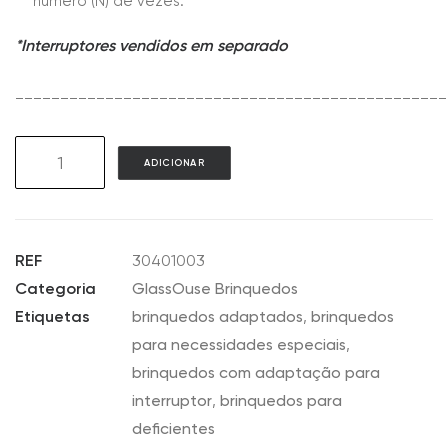
número (N) de vezes.
*Interruptores vendidos em separado
________________________________________________
Quantidade
ADICIONAR
de
GAT03
Record
&
REF
30401003
Play
Categoria
GlassOuse Brinquedos
Dinosaur
Etiquetas
brinquedos adaptados
,
brinquedos
para necessidades especiais
,
brinquedos com adaptação para
interruptor
,
brinquedos para
deficientes