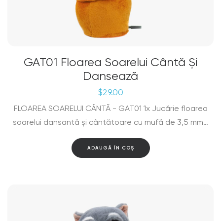
GAT01 Floarea Soarelui Cântă Și
Dansează
$
29.00
FLOAREA SOARELUI CÂNTĂ - GAT01 1x Jucărie floarea
soarelui dansantă și cântătoare cu mufă de 3,5 mm…
ADAUGĂ ÎN COȘ