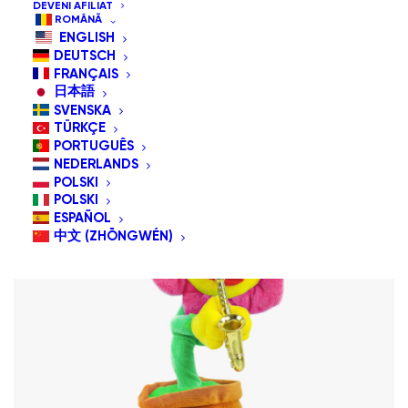
DEVENI AFILIAT
Sortare implicită
ROMÂNĂ
Sortează după cele mai recente
ENGLISH
Sortează după preț: de la mic la mare
DEUTSCH
Sortează după preț: de la mare la mic
FRANÇAIS
日本語
SVENSKA
TÜRKÇE
PORTUGUÊS
NEDERLANDS
POLSKI
POLSKI
ESPAÑOL
中文 (ZHŌNGWÉN)