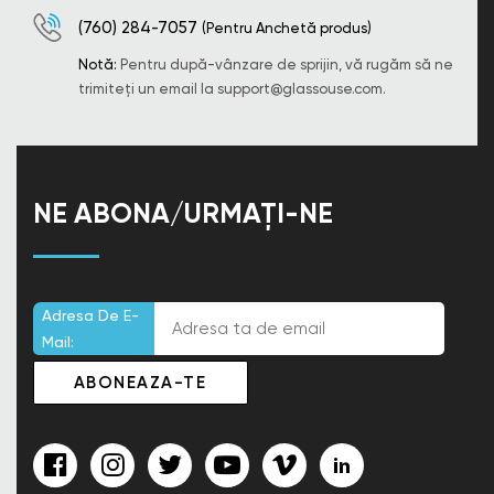
(760) 284-7057
(Pentru Anchetă produs)
Notă:
Pentru după-vânzare de sprijin, vă rugăm să ne
trimiteți un email la
support@glassouse.com
.
NE ABONA/URMAȚI-NE
Adresa De E-
Mail: