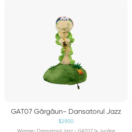
GAT07 Gărgăun- Dansatorul Jazz
$
29.00
Wormie- Dansatorul Jazz - GAT07 1x Jucărie