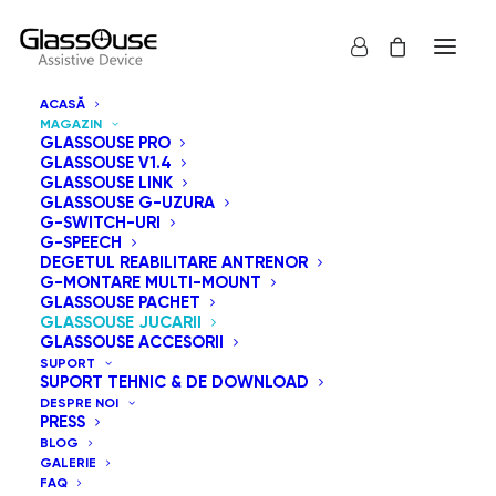
ACASĂ
MAGAZIN
GLASSOUSE PRO
GLASSOUSE V1.4
GLASSOUSE LINK
GLASSOUSE G-UZURA
Jucăriile GlassOuse reprezintă o serie de jucării
G-SWITCH-URI
G-SPEECH
adaptate pentru comenzi cu comutator, care pot
DEGETUL REABILITARE ANTRENOR
înregistra, reda muzică, dansa sau efectua orice
G-MONTARE MULTI-MOUNT
GLASSOUSE PACHET
combinație dintre aceste trei acțiuni. Acestea sunt
GLASSOUSE JUCARII
controlate prin intermediul unui comutator adaptiv
GLASSOUSE ACCESORII
SUPORT
GlassOuse conectat, din seria G-Switch.
SUPORT TEHNIC & DE DOWNLOAD
DESPRE NOI
PRESS
Arată tot
GlassOuse Jucarii
BLOG
GALERIE
Sortează după popularitatea vânzărilor
FAQ