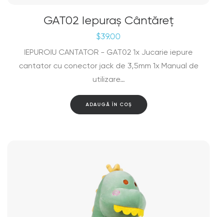
GAT02 Iepuraș Cântăreț
$
39.00
IEPUROIU CANTATOR - GAT02 1x Jucarie iepure
cantator cu conector jack de 3,5mm 1x Manual de
utilizare…
ADAUGĂ ÎN COȘ