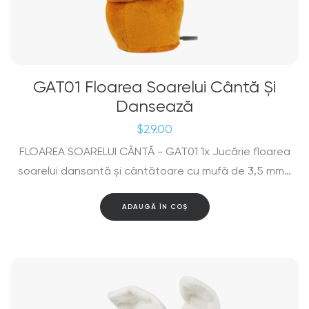
GAT01 Floarea Soarelui Cântă Și
Dansează
$
29.00
FLOAREA SOARELUI CÂNTĂ - GAT01 1x Jucărie floarea
soarelui dansantă și cântătoare cu mufă de 3,5 mm…
ADAUGĂ ÎN COȘ