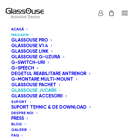
ACASĂ
MAGAZIN
GLASSOUSE PRO
GLASSOUSE V1.4
GLASSOUSE LINK
GLASSOUSE G-UZURA
Jucăriile GlassOuse reprezintă o serie de jucării
G-SWITCH-URI
G-SPEECH
adaptate pentru comenzi cu comutator, care pot
DEGETUL REABILITARE ANTRENOR
înregistra, reda muzică, dansa sau efectua orice
G-MONTARE MULTI-MOUNT
GLASSOUSE PACHET
combinație dintre aceste trei acțiuni. Acestea sunt
GLASSOUSE JUCARII
controlate prin intermediul unui comutator adaptiv
GLASSOUSE ACCESORII
SUPORT
GlassOuse conectat, din seria G-Switch.
SUPORT TEHNIC & DE DOWNLOAD
DESPRE NOI
PRESS
Arată tot
GlassOuse Jucarii
BLOG
GALERIE
Sortare implicită
FAQ