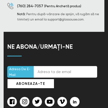
(760) 284-7057
(Pentru Anchetă produs)
Notă:
Pentru după-vânzare de sprijin, vă rugăm să ne
trimiteți un email la
support@glassouse.com
.
NE ABONA/URMAȚI-NE
Adresa De E-
Mail: