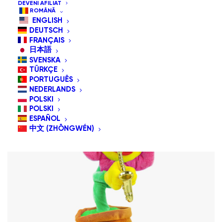
DEVENI AFILIAT
Sortează după popularitatea vânzărilor
ROMÂNĂ
Sortează după cele mai recente
ENGLISH
Sortează după preț: de la mic la mare
DEUTSCH
Sortează după preț: de la mare la mic
FRANÇAIS
日本語
SVENSKA
TÜRKÇE
PORTUGUÊS
NEDERLANDS
POLSKI
POLSKI
ESPAÑOL
中文 (ZHŌNGWÉN)