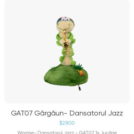
GAT07 Gărgăun- Dansatorul Jazz
$
29.00
Wormie- Dansatorul Jazz - GAT07 1x Jucărie