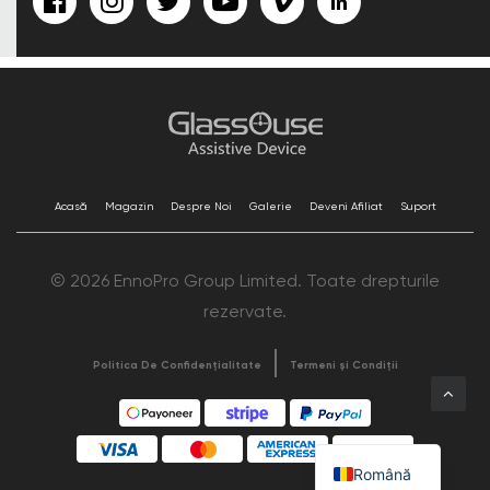
Acasă
Magazin
Despre Noi
Galerie
Deveni Afiliat
Suport
© 2026 EnnoPro Group Limited. Toate drepturile
rezervate.
Politica De Confidențialitate
Termeni și Condiții
Română