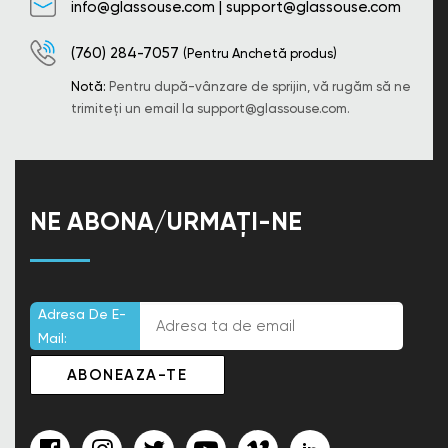
info@glassouse.com
|
support@glassouse.com
(760) 284-7057
(Pentru Anchetă produs)
Notă:
Pentru după-vânzare de sprijin, vă rugăm să ne
trimiteți un email la
support@glassouse.com
.
NE ABONA/URMAȚI-NE
Adresa De E-
Mail: