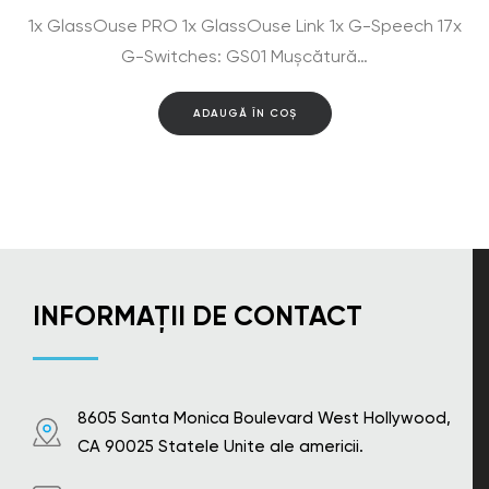
inițial
curent
1x GlassOuse PRO 1x GlassOuse Link 1x G-Speech 17x
a
este:
fost:
$2,669.00.
G-Switches: GS01 Mușcătură…
$2,891.00.
ADAUGĂ ÎN COȘ
INFORMAȚII DE CONTACT
8605 Santa Monica Boulevard West Hollywood,
CA 90025 Statele Unite ale americii.