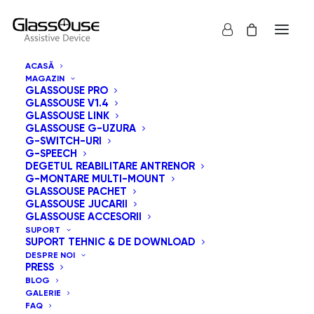
ACASĂ
MAGAZIN
GLASSOUSE PRO
GLASSOUSE V1.4
GLASSOUSE LINK
GLASSOUSE G-UZURA
G-SWITCH-URI
G-SPEECH
Arată tot
GlassOuse Pachet
DEGETUL REABILITARE ANTRENOR
G-MONTARE MULTI-MOUNT
Sortare implicită
GLASSOUSE PACHET
GLASSOUSE JUCARII
Sortează după popularitatea vânzărilor
GLASSOUSE ACCESORII
Sortează după cele mai recente
SUPORT
Sortează după preț: de la mic la mare
SUPORT TEHNIC & DE DOWNLOAD
Sortează după preț: de la mare la mic
DESPRE NOI
PRESS
BLOG
GALERIE
FAQ