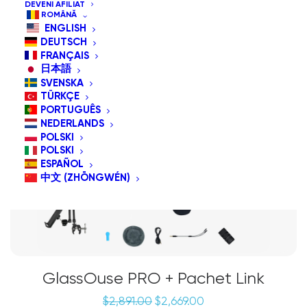
DEVENI AFILIAT
ROMÂNĂ
ENGLISH
REDUCERI!
DEUTSCH
Pachet special
FRANÇAIS
日本語
SVENSKA
TÜRKÇE
PORTUGUÊS
NEDERLANDS
POLSKI
POLSKI
ESPAÑOL
中文 (ZHŌNGWÉN)
GlassOuse PRO + Pachet Link
Prețul
Prețul
$
2,891.00
$
2,669.00