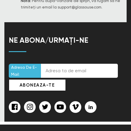
Notă:
Pentru după-vânzare de sprijin, vă rugăm să ne
trimiteți un email la
support@glassouse.com
.
NE ABONA/URMAȚI-NE
Adresa De E-
Mail: