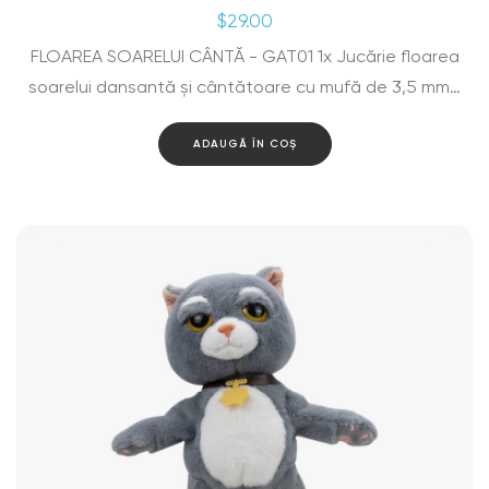
$
29.00
FLOAREA SOARELUI CÂNTĂ - GAT01 1x Jucărie floarea
soarelui dansantă și cântătoare cu mufă de 3,5 mm…
ADAUGĂ ÎN COȘ