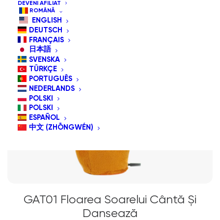
DEVENI AFILIAT
ROMÂNĂ
ENGLISH
DEUTSCH
FRANÇAIS
日本語
SVENSKA
TÜRKÇE
PORTUGUÊS
NEDERLANDS
POLSKI
POLSKI
ESPAÑOL
中文 (ZHŌNGWÉN)
GAT01 Floarea Soarelui Cântă Și
Dansează