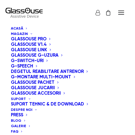
ACASĂ
MAGAZIN
GLASSOUSE PRO
GLASSOUSE V1.4
GLASSOUSE LINK
GLASSOUSE G-UZURA
G-SWITCH-URI
G-SPEECH
Arată tot
GlassOuse Jucarii
DEGETUL REABILITARE ANTRENOR
G-MONTARE MULTI-MOUNT
Sortare implicită
GLASSOUSE PACHET
GLASSOUSE JUCARII
Sortează după popularitatea vânzărilor
GLASSOUSE ACCESORII
Sortează după cele mai recente
SUPORT
Sortează după preț: de la mic la mare
SUPORT TEHNIC & DE DOWNLOAD
Sortează după preț: de la mare la mic
DESPRE NOI
PRESS
BLOG
GALERIE
FAQ