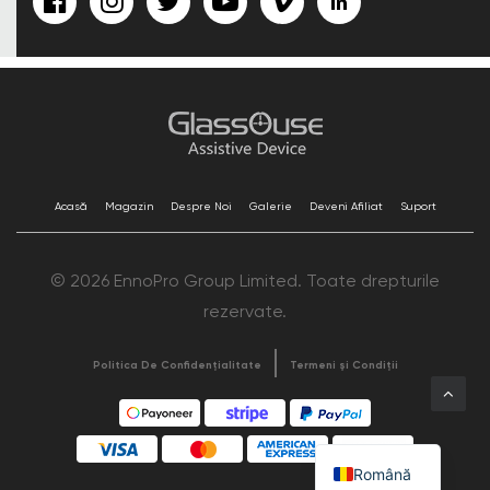
Acasă
Magazin
Despre Noi
Galerie
Deveni Afiliat
Suport
© 2026 EnnoPro Group Limited. Toate drepturile
rezervate.
Politica De Confidențialitate
Termeni și Condiții
Română