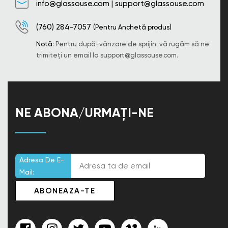
info@glassouse.com
|
support@glassouse.com
(760) 284-7057
(Pentru Anchetă produs)
Notă:
Pentru după-vânzare de sprijin, vă rugăm să ne
trimiteți un email la
support@glassouse.com
.
NE ABONA/URMAȚI-NE
Adresa De E-
Mail: