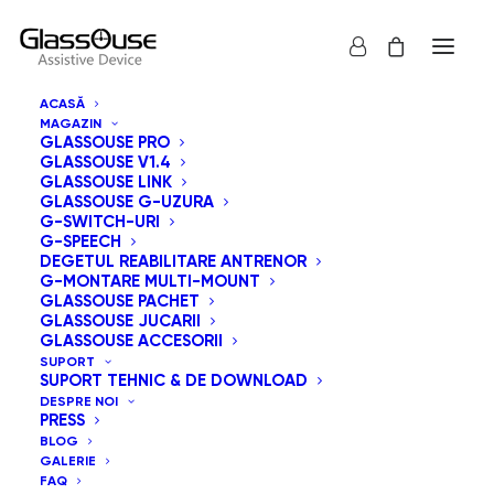
ACASĂ
MAGAZIN
GLASSOUSE PRO
GLASSOUSE V1.4
GLASSOUSE LINK
GLASSOUSE G-UZURA
G-SWITCH-URI
G-SPEECH
Arată tot
GlassOuse Jucarii
DEGETUL REABILITARE ANTRENOR
G-MONTARE MULTI-MOUNT
Sortează după popularitatea vânzărilor
GLASSOUSE PACHET
GLASSOUSE JUCARII
Sortare implicită
GLASSOUSE ACCESORII
Sortează după cele mai recente
SUPORT
Sortează după preț: de la mic la mare
SUPORT TEHNIC & DE DOWNLOAD
Sortează după preț: de la mare la mic
DESPRE NOI
PRESS
BLOG
GALERIE
FAQ