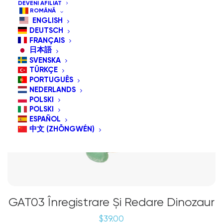
DEVENI AFILIAT
ROMÂNĂ
ENGLISH
DEUTSCH
FRANÇAIS
日本語
SVENSKA
TÜRKÇE
PORTUGUÊS
NEDERLANDS
POLSKI
POLSKI
ESPAÑOL
中文 (ZHŌNGWÉN)
GAT03 Înregistrare Și Redare Dinozaur
$
39.00