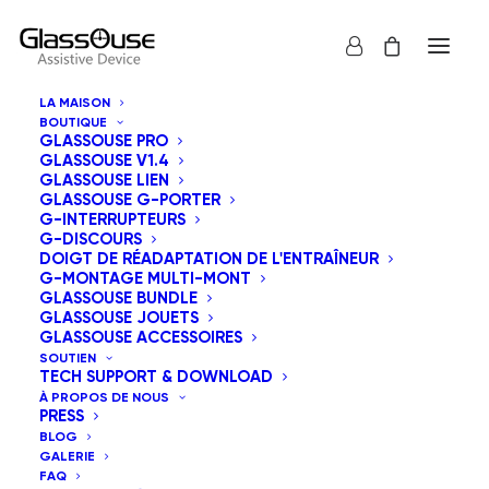
LA MAISON
BOUTIQUE
GLASSOUSE PRO
GLASSOUSE V1.4
GLASSOUSE LIEN
GLASSOUSE G-PORTER
G-INTERRUPTEURS
G-DISCOURS
Tous
GlassOuse Jouets
DOIGT DE RÉADAPTATION DE L'ENTRAÎNEUR
G-MONTAGE MULTI-MONT
Tri par popularité
GLASSOUSE BUNDLE
GLASSOUSE JOUETS
Tri par défaut
GLASSOUSE ACCESSOIRES
Tri du plus récent au plus ancien
SOUTIEN
Tri par tarif croissant
TECH SUPPORT & DOWNLOAD
Tri par tarif décroissant
À PROPOS DE NOUS
PRESS
BLOG
GALERIE
FAQ