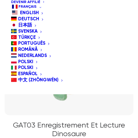
DEVENIR AFFILIÉ
FRANÇAIS
ENGLISH
DEUTSCH
日本語
SVENSKA
TÜRKÇE
PORTUGUÊS
ROMÂNĂ
NEDERLANDS
POLSKI
POLSKI
ESPAÑOL
中文 (ZHŌNGWÉN)
GAT03 Enregistrement Et Lecture
Dinosaure