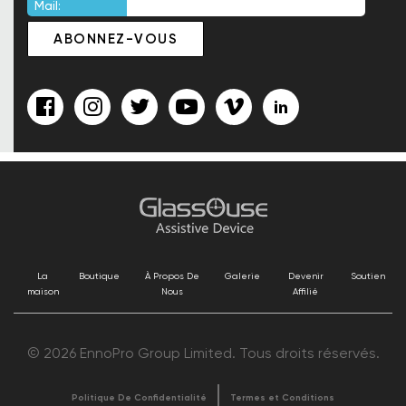
Mail:
La
Boutique
À Propos De
Galerie
Devenir
Soutien
maison
Nous
Affilié
© 2026 EnnoPro Group Limited. Tous droits réservés.
Politique De Confidentialité
Termes et Conditions