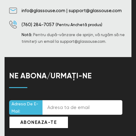
info@glassouse.com
|
support@glassouse.com
(760) 284-7057
(Pentru Anchetă produs)
Notă:
Pentru după-vânzare de sprijin, vă rugăm să ne
trimiteți un email la
support@glassouse.com
.
NE ABONA/URMAȚI-NE
Adresa De E-
Mail: