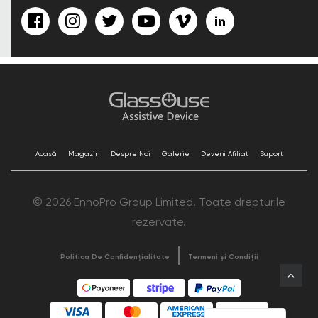
Acasă
Magazin
Despre Noi
Galerie
Deveni Afiliat
Suport
© 2026 EnnoPro Group Limited. Toate drepturile
rezervate.
Politica De Confidențialitate
Termeni și Condiții