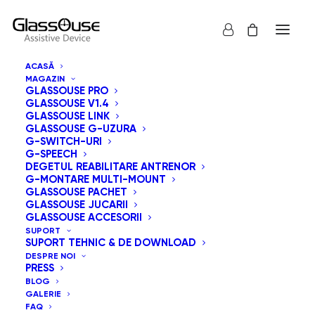
ACASĂ
MAGAZIN
GLASSOUSE PRO
GLASSOUSE V1.4
GLASSOUSE LINK
GLASSOUSE G-UZURA
G-SWITCH-URI
G-SPEECH
Arată tot
GlassOuse Jucarii
DEGETUL REABILITARE ANTRENOR
G-MONTARE MULTI-MOUNT
Sortează după preț: de la mare la mic
GLASSOUSE PACHET
GLASSOUSE JUCARII
Sortare implicită
GLASSOUSE ACCESORII
Sortează după popularitatea vânzărilor
SUPORT
Sortează după cele mai recente
SUPORT TEHNIC & DE DOWNLOAD
Sortează după preț: de la mic la mare
DESPRE NOI
PRESS
BLOG
GALERIE
FAQ