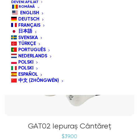
DEVENI AFILIAT
ROMÂNĂ
ENGLISH
DEUTSCH
FRANÇAIS
日本語
SVENSKA
TÜRKÇE
PORTUGUÊS
NEDERLANDS
POLSKI
POLSKI
ESPAÑOL
中文 (ZHŌNGWÉN)
GAT02 Iepuraș Cântăreț
$
39.00