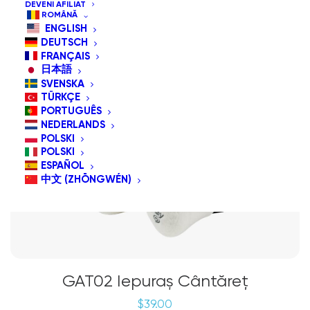
DEVENI AFILIAT
ROMÂNĂ
ENGLISH
DEUTSCH
FRANÇAIS
日本語
SVENSKA
TÜRKÇE
PORTUGUÊS
NEDERLANDS
POLSKI
POLSKI
ESPAÑOL
中文 (ZHŌNGWÉN)
GAT02 Iepuraș Cântăreț
$
39.00