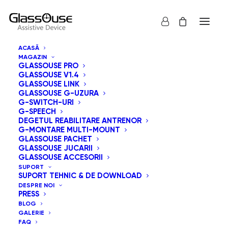
ACASĂ
MAGAZIN
GLASSOUSE PRO
GLASSOUSE V1.4
GLASSOUSE LINK
GLASSOUSE G-UZURA
G-SWITCH-URI
G-SPEECH
Arată tot
GlassOuse Jucarii
DEGETUL REABILITARE ANTRENOR
G-MONTARE MULTI-MOUNT
Sortează după popularitatea vânzărilor
GLASSOUSE PACHET
GLASSOUSE JUCARII
Sortare implicită
GLASSOUSE ACCESORII
Sortează după cele mai recente
SUPORT
Sortează după preț: de la mic la mare
SUPORT TEHNIC & DE DOWNLOAD
Sortează după preț: de la mare la mic
DESPRE NOI
PRESS
BLOG
GALERIE
FAQ