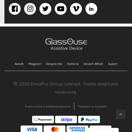
Acasă
Magazin
Despre Noi
Galerie
Deveni Afiliat
Suport
© 2026 EnnoPro Group Limited. Toate drepturile
rezervate.
Politica De Confidențialitate
Termeni și Condiții