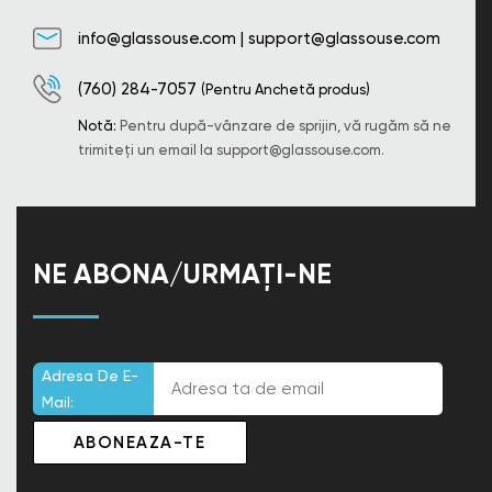
info@glassouse.com
|
support@glassouse.com
(760) 284-7057
(Pentru Anchetă produs)
Notă:
Pentru după-vânzare de sprijin, vă rugăm să ne
trimiteți un email la
support@glassouse.com
.
NE ABONA/URMAȚI-NE
Adresa De E-
Mail: