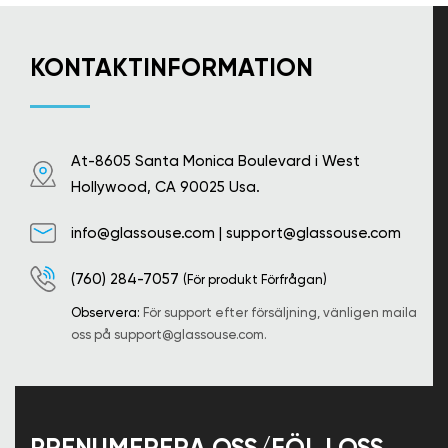
KONTAKTINFORMATION
At-8605 Santa Monica Boulevard i West
Hollywood, CA 90025 Usa.
info@glassouse.com
|
support@glassouse.com
(760) 284-7057
(För produkt Förfrågan)
Observera:
För support efter försäljning, vänligen maila
oss på
support@glassouse.com
.
PRENUMERERA OSS/FÖLJ OSS