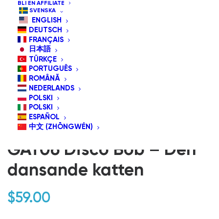
BLI EN AFFILIATE
SVENSKA
ENGLISH
DEUTSCH
FRANÇAIS
日本語
TÜRKÇE
PORTUGUÊS
ROMÂNĂ
NEDERLANDS
POLSKI
POLSKI
ESPAÑOL
中文 (ZHŌNGWÉN)
GAT06 Disco Bob – Den
dansande katten
$
59.00