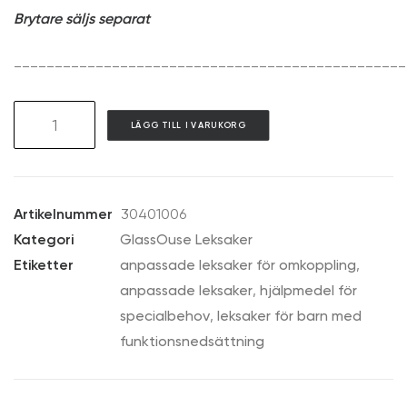
Brytare säljs separat
________________________________________________
GAT06
LÄGG TILL I VARUKORG
Disco
Bob
–
The
Artikelnummer
30401006
Dancing
Kategori
GlassOuse Leksaker
Cat
Etiketter
anpassade leksaker för omkoppling
,
mängd
anpassade leksaker
,
hjälpmedel för
specialbehov
,
leksaker för barn med
funktionsnedsättning